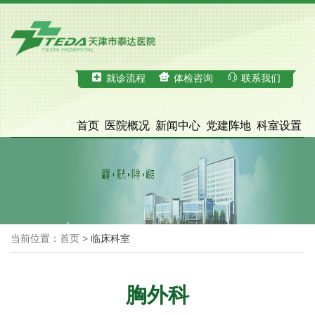
就诊流程
体检咨询
联系我们
首页
医院概况
新闻中心
党建阵地
科室设置
科学研究
医疗服务
体检中心
招才引智
脑血管病诊治中心
院务公开
当前位置：首页 >
临床科室
胸外科