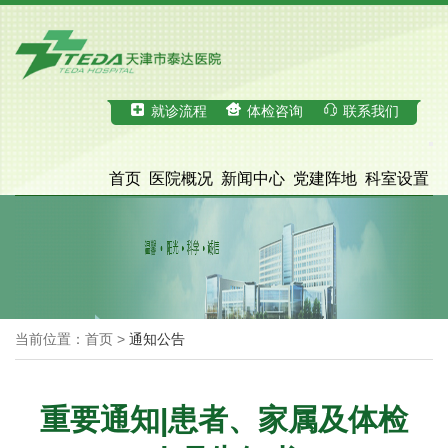
就诊流程
体检咨询
联系我们
首页
医院概况
新闻中心
党建阵地
科室设置
科学研究
医疗服务
体检中心
招才引智
脑血管病诊治中心
院务公开
当前位置：首页 >
通知公告
重要通知|患者、家属及体检